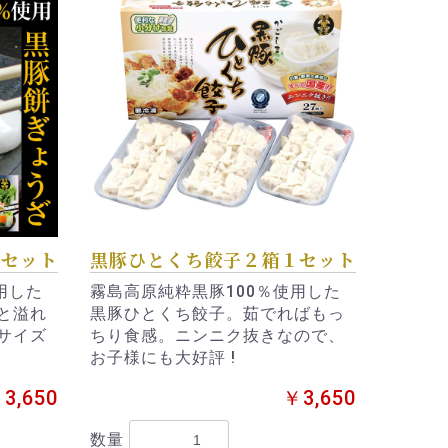
１セット
黒豚ひとくち餃子２箱１セット
用した
霧島高原純粋黒豚100％使用した
と溢れ
黒豚ひとくち餃子。茹でればもっ
サイズ
ちり食感。ニンニク抜きなので、
お子様にも大好評 !
3,650
￥3,650
数量