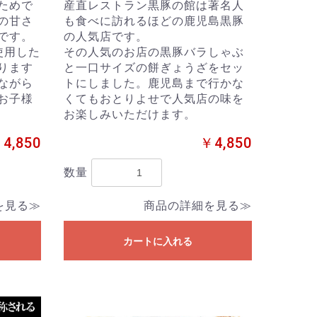
ためで
産直レストラン黒豚の館は著名人
の甘さ
も食べに訪れるほどの鹿児島黒豚
です。
の人気店です。
使用した
その人気のお店の黒豚バラしゃぶ
ります
と一口サイズの餅ぎょうざをセッ
ながら
トにしました。鹿児島まで行かな
お子様
くてもおとりよせで人気店の味を
お楽しみいただけます。
4,850
￥4,850
数量
を見る≫
商品の詳細を見る≫
カートに入れる