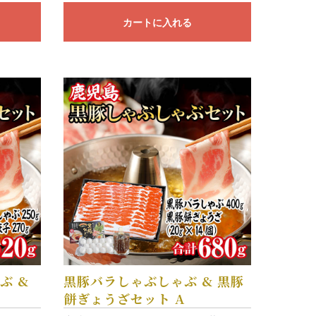
カートに入れる
ぶ &
黒豚バラしゃぶしゃぶ & 黒豚
ト
餅ぎょうざセット A