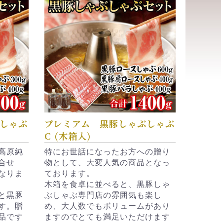
しゃぶ
プレミアム 黒豚しゃぶしゃぶ
C (木箱入)
高原純
特にお世話になったお方への贈り
合せ
物として、大変人気の商品となっ
なりま
ております。
木箱を食卓に並べると、黒豚しゃ
と黒豚
ぶしゃぶ専門店の雰囲気も楽し
す。贈
め、大人数でもボリュームがあり
品です
ますのでとても満足いただけます