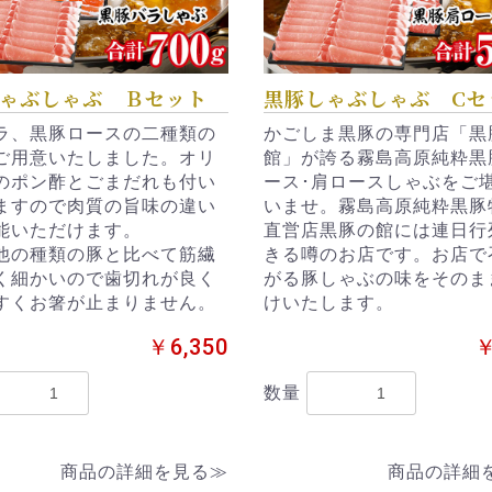
ゃぶしゃぶ Ｂセット
黒豚しゃぶしゃぶ Cセ
ラ、黒豚ロースの二種類の
かごしま黒豚の専門店「黒
ご用意いたしました。オリ
館」が誇る霧島高原純粋黒
のポン酢とごまだれも付い
ース･肩ロースしゃぶをご
ますので肉質の旨味の違い
いませ。霧島高原純粋黒豚
能いただけます。
直営店黒豚の館には連日行
他の種類の豚と比べて筋繊
きる噂のお店です。お店で
く細かいので歯切れが良く
がる豚しゃぶの味をそのま
すくお箸が止まりません。
けいたします。
￥6,350
￥
数量
商品の詳細を見る≫
商品の詳細