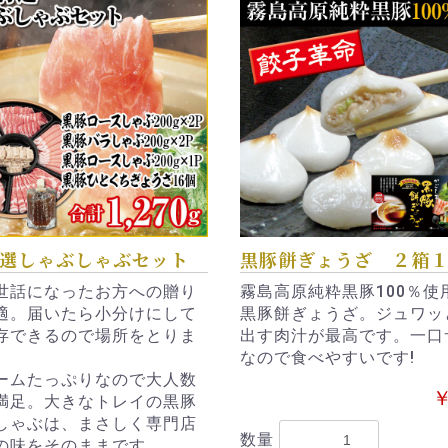
選しゃぶしゃぶセット
黒豚餅ぎょうざ ２箱
世話になったお方への贈り
霧島高原純粋黒豚100％使
適。届いたら小分けにして
黒豚餅ぎょうざ。ジュワッ
存できるので場所をとりま
出す肉汁が最高です。一口
なので食べやすいです!
ームたっぷりなので大人数
￥
満足。大きなトレイの黒豚
しゃぶは、まさしく専門店
数量
の味をそのままです。