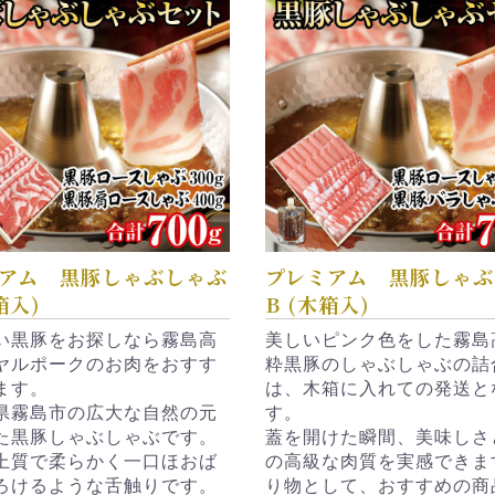
アム 黒豚しゃぶしゃぶ
プレミアム 黒豚しゃぶ
箱入)
B (木箱入)
い黒豚をお探しなら霧島高
美しいピンク色をした霧島
ヤルポークのお肉をおすす
粋黒豚のしゃぶしゃぶの詰
ます。
は、木箱に入れての発送と
県霧島市の広大な自然の元
す。
た黒豚しゃぶしゃぶです。
蓋を開けた瞬間、美味しさ
上質で柔らかく一口ほおば
の高級な肉質を実感できま
ろけるような舌触りです。
り物として、おすすめの商