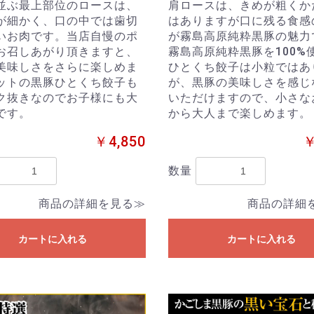
並ぶ最上部位のロースは、
肩ロースは、きめが粗くか
が細かく、口の中では歯切
はありますが口に残る食感
いお肉です。当店自慢のポ
が霧島高原純粋黒豚の魅力
お召しあがり頂きますと、
霧島高原純粋黒豚を100%
美味しさをさらに楽しめま
ひとくち餃子は小粒ではあ
ットの黒豚ひとくち餃子も
が、黒豚の美味しさを感じ
ク抜きなのでお子様にも大
いただけますので、小さな
です。
から大人まで楽しめます。
￥4,850
￥
数量
商品の詳細を見る≫
商品の詳細
カートに入れる
カートに入れる