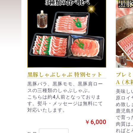
黒豚しゃぶしゃぶ 特別セット
プレミ
A (木
黒豚バラ、黒豚モモ、黒豚肩ロー
スの三種類のしゃぶしゃぶ。
美味し
こちらは約4人前となっておりま
原ロイ
す。熨斗・メッセージは無料にて
め致し
対応いたします。
鹿児島
で育っ
￥6,000
肉質は
ればと