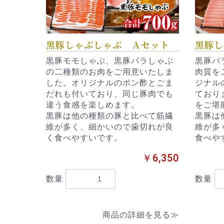
黒豚しゃぶしゃぶ Ａセット
黒豚し
黒豚モモしゃぶ、黒豚バラしゃぶ
黒豚バ
の二種類のお肉をご用意いたしま
肉質を
した。オリジナルのポン酢とごま
ジナル
だれも付いており、同じ豚肉でも
ており
違う食感を楽しめます。
をご堪
黒豚は他の種類の豚と比べて筋繊
黒豚は
維が多く、細かいので歯切れが良
維が多
く食べやすいです。
食べや
￥6,350
数量
数量
商品の詳細を見る≫