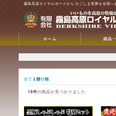
霧島高原ロイヤルポークから かごしま黒豚を全国へ
ホーム
商品
全て
|
贈り物
18件
の商品が見つかりました