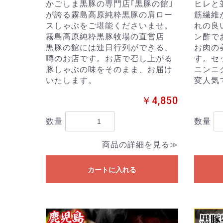
かごしま黒豚の専門店｢黒豚の館｣
ヒレと
が誇る霧島高原純粋黒豚の肩ロー
筋繊維
スしゃぶをご堪能くださいませ。
れの良
霧島高原純粋黒豚牧場の直営店
ン酢で
黒豚の館には連日行列ができる、
お肉の
噂のお店です。お店で召し上がる
す。セ
豚しゃぶの味をそのまま、お届け
ニンニ
いたします。
変人気
￥4,850
数量
数量
商品の詳細を見る≫
カートに入れる