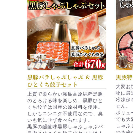
黒豚バラしゃぶしゃぶ & 黒豚
黒豚特
ひとくち餃子セット
大変お
物に最
上質で柔らかい霧島高原純粋黒豚
冷凍保
のとろける味を楽しめ、黒豚ひと
せん。
くち餃子は国産の原材料を使用。
ボリュ
しかもニンニク不使用なので、臭
でも大
いも気にせず食べられます。
しゃぶ
黒豚の醍醐味黒豚しゃぶしゃぶバ
の本格