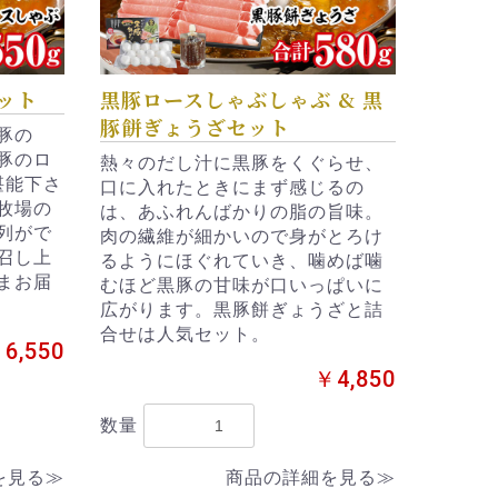
ット
黒豚ロースしゃぶしゃぶ & 黒
豚餅ぎょうざセット
豚の
豚のロ
熱々のだし汁に黒豚をくぐらせ、
堪能下さ
口に入れたときにまず感じるの
牧場の
は、あふれんばかりの脂の旨味。
列がで
肉の繊維が細かいので身がとろけ
召し上
るようにほぐれていき、噛めば噛
まお届
むほど黒豚の甘味が口いっぱいに
広がります。黒豚餅ぎょうざと詰
合せは人気セット。
6,550
￥4,850
数量
を見る≫
商品の詳細を見る≫