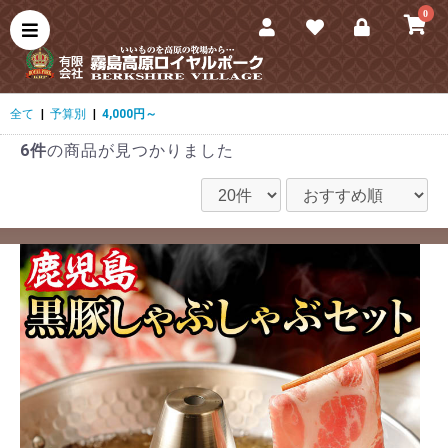
0
全て
|
予算別
|
4,000円～
6件
の商品が見つかりました