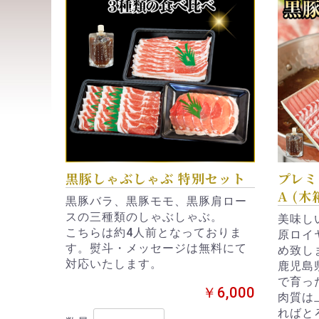
黒豚しゃぶしゃぶ 特別セット
プレミ
A (木
黒豚バラ、黒豚モモ、黒豚肩ロー
スの三種類のしゃぶしゃぶ。
美味し
こちらは約4人前となっておりま
原ロイ
す。熨斗・メッセージは無料にて
め致し
対応いたします。
鹿児島
で育っ
￥6,000
肉質は
ればと