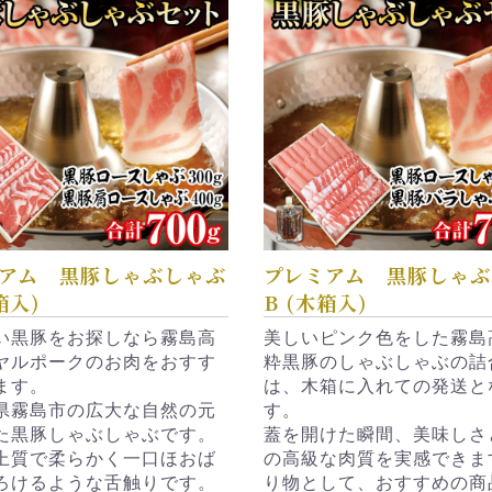
アム 黒豚しゃぶしゃぶ
プレミアム 黒豚しゃぶ
箱入)
B (木箱入)
い黒豚をお探しなら霧島高
美しいピンク色をした霧島
ヤルポークのお肉をおすす
粋黒豚のしゃぶしゃぶの詰
ます。
は、木箱に入れての発送と
県霧島市の広大な自然の元
す。
た黒豚しゃぶしゃぶです。
蓋を開けた瞬間、美味しさ
上質で柔らかく一口ほおば
の高級な肉質を実感できま
ろけるような舌触りです。
り物として、おすすめの商