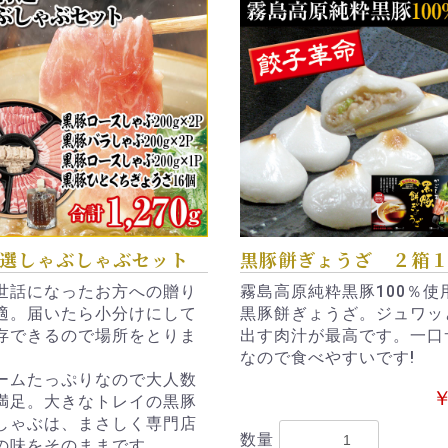
選しゃぶしゃぶセット
黒豚餅ぎょうざ ２箱
世話になったお方への贈り
霧島高原純粋黒豚100％使
適。届いたら小分けにして
黒豚餅ぎょうざ。ジュワッ
存できるので場所をとりま
出す肉汁が最高です。一口
なので食べやすいです!
ームたっぷりなので大人数
￥
満足。大きなトレイの黒豚
しゃぶは、まさしく専門店
数量
の味をそのままです。