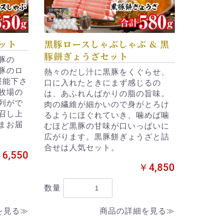
ット
黒豚ロースしゃぶしゃぶ & 黒
豚餅ぎょうざセット
豚の
豚のロ
熱々のだし汁に黒豚をくぐらせ、
堪能下さ
口に入れたときにまず感じるの
牧場の
は、あふれんばかりの脂の旨味。
列がで
肉の繊維が細かいので身がとろけ
召し上
るようにほぐれていき、噛めば噛
まお届
むほど黒豚の甘味が口いっぱいに
広がります。黒豚餅ぎょうざと詰
合せは人気セット。
6,550
￥4,850
数量
を見る≫
商品の詳細を見る≫