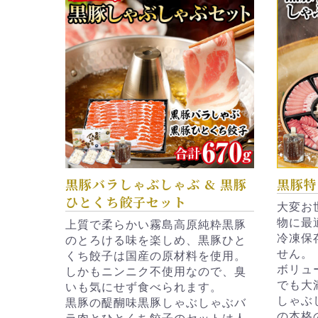
黒豚バラしゃぶしゃぶ & 黒豚
黒豚特
ひとくち餃子セット
大変お
物に最
上質で柔らかい霧島高原純粋黒豚
冷凍保
のとろける味を楽しめ、黒豚ひと
せん。
くち餃子は国産の原材料を使用。
ボリュ
しかもニンニク不使用なので、臭
でも大
いも気にせず食べられます。
しゃぶ
黒豚の醍醐味黒豚しゃぶしゃぶバ
の本格