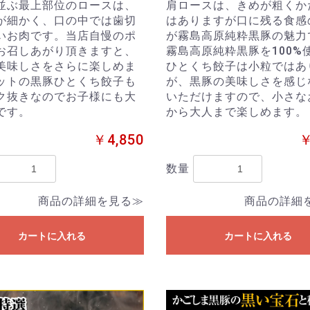
並ぶ最上部位のロースは、
肩ロースは、きめが粗くか
が細かく、口の中では歯切
はありますが口に残る食感
いお肉です。当店自慢のポ
が霧島高原純粋黒豚の魅力
お召しあがり頂きますと、
霧島高原純粋黒豚を100%
美味しさをさらに楽しめま
ひとくち餃子は小粒ではあ
ットの黒豚ひとくち餃子も
が、黒豚の美味しさを感じ
ク抜きなのでお子様にも大
いただけますので、小さな
です。
から大人まで楽しめます。
￥4,850
￥
数量
商品の詳細を見る≫
商品の詳細
カートに入れる
カートに入れる