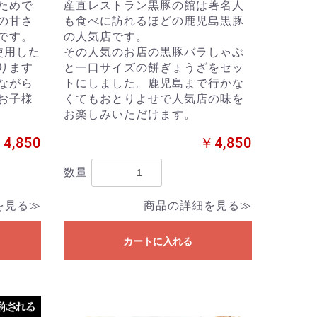
ためで
産直レストラン黒豚の館は著名人
の甘さ
も食べに訪れるほどの鹿児島黒豚
です。
の人気店です。
使用した
その人気のお店の黒豚バラしゃぶ
ります
と一口サイズの餅ぎょうざをセッ
ながら
トにしました。鹿児島まで行かな
お子様
くてもおとりよせで人気店の味を
お楽しみいただけます。
4,850
￥4,850
数量
を見る≫
商品の詳細を見る≫
カートに入れる