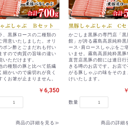
ゃぶしゃぶ Ｂセット
黒豚しゃぶしゃぶ Cセ
ラ、黒豚ロースの二種類の
かごしま黒豚の専門店「黒
ご用意いたしました。オリ
館」が誇る霧島高原純粋黒
のポン酢とごまだれも付い
ース･肩ロースしゃぶをご
ますので肉質の旨味の違い
いませ。霧島高原純粋黒豚
能いただけます。
直営店黒豚の館には連日行
他の種類の豚と比べて筋繊
きる噂のお店です。お店で
く細かいので歯切れが良く
がる豚しゃぶの味をそのま
すくお箸が止まりません。
けいたします。
￥6,350
￥
数量
商品の詳細を見る≫
商品の詳細