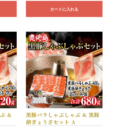
カートに入れる
ぶ &
黒豚バラしゃぶしゃぶ & 黒豚
ト
餅ぎょうざセット A