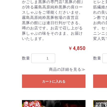
かごしま黒豚の専門店｢黒豚の館｣
ヒレと
が誇る霧島高原純粋黒豚の肩ロー
筋繊維
スしゃぶをご堪能くださいませ。
れの良
霧島高原純粋黒豚牧場の直営店
ン酢で
黒豚の館には連日行列ができる、
お肉の
噂のお店です。お店で召し上がる
す。セ
豚しゃぶの味をそのまま、お届け
ニンニ
いたします。
変人気
￥4,850
数量
数量
商品の詳細を見る≫
カートに入れる