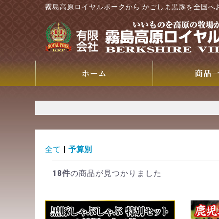
霧島高原ロイヤルポークから かごしま黒豚を全国へ
ホーム
商品
全て
|
予算別
18件
の商品が見つかりました