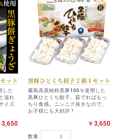
１セット
黒豚ひとくち餃子２箱１セット
用した
霧島高原純粋黒豚100％使用した
と溢れ
黒豚ひとくち餃子。茹でればもっ
サイズ
ちり食感。ニンニク抜きなので、
お子様にも大好評 !
3,650
￥3,650
数量