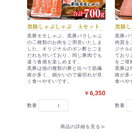
黒豚しゃぶしゃぶ Ａセット
黒豚し
黒豚モモしゃぶ、黒豚バラしゃぶ
黒豚バ
の二種類のお肉をご用意いたしま
肉質を
した。オリジナルのポン酢とごま
ジナル
だれも付いており、同じ豚肉でも
ており
違う食感を楽しめます。
をご堪
黒豚は他の種類の豚と比べて筋繊
黒豚は
維が多く、細かいので歯切れが良
維が多
く食べやすいです。
食べや
￥6,350
数量
数量
商品の詳細を見る≫