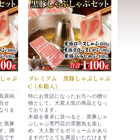
しゃぶ
プレミアム 黒豚しゃぶしゃぶ
C (木箱入)
高原純
特にお世話になったお方への贈り
合せ
物として、大変人気の商品となっ
なりま
ております。
木箱を食卓に並べると、黒豚しゃ
と黒豚
ぶしゃぶ専門店の雰囲気も楽し
す。贈
め、大人数でもボリュームがあり
品です
ますのでとても満足いただけます